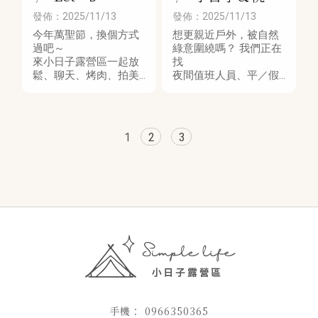
celebrate
絲露營區｜徵
發佈：2025/11/13
發佈：2025/11/13
Halloween！
的就是你！
今年萬聖節，換個方式
想更親近戶外，被自然
過吧～
綠意圍繞嗎？ 我們正在
來小日子露營區一起放
找
鬆、聊天、烤肉、拍美
夜間值班人員、平／假
照，
日兼職夥伴、客服人
換上萬聖小裝扮，讓這
員！
趟露營多一點節日氣氛
1
2
3
0966350365